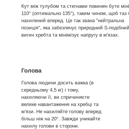
Кут між тулубом та стегнами повинен бути мін
110° (оптимально 135°), таким чином, щоб таз
нахилений вперед. Це так звана "нейтральна
позиція", яка забезпечує природний S-подібни
вигин хребта та мінімізує напругу в м'язах.
Голова
Голова людини досить важка (в
середньому 4,5 кг) і тому,
нахиляючи її, ви спричиняєте
велике навантаження на хребці та
м'язи. Не нахиляйте голову вперед
більш ніж на 20°. Завжди уникайте
нахилу голови в сторони.