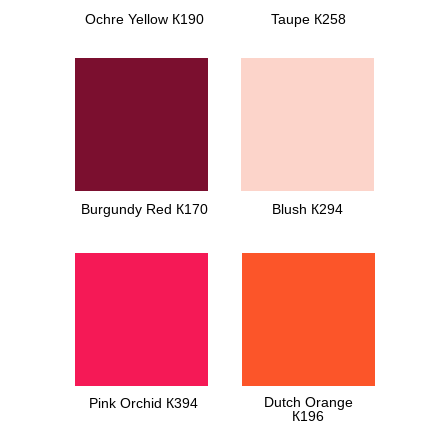
Ochre Yellow К190
Taupe К258
Burgundy Red К170
Blush К294
Dutch Orange
Pink Orchid К394
К196