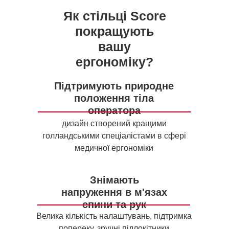
Як стільці Score
покращують
вашу
ергономіку?
Підтримують природне
положення тіла
оператора
дизайн створений кращими
голландськими спеціалістами в сфері
медичної ергономіки
Знімають
напруження в м'язах
спини та рук
Велика кількість налаштувань, підтримка
попереку, зручні підлокітники