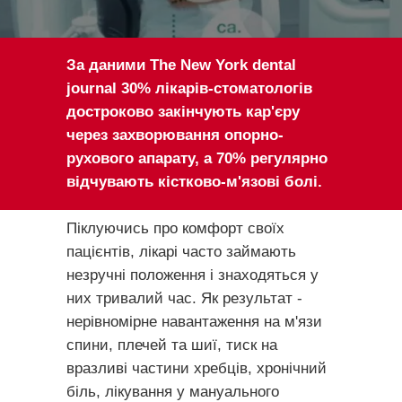
За даними The New York dental
journal 30% лікарів-стоматологів
достроково закінчують кар'єру
через захворювання опорно-
рухового апарату, а 70% регулярно
відчувають кістково-м'язові болі.
Піклуючись про комфорт своїх
пацієнтів, лікарі часто займають
незручні положення і знаходяться у
них тривалий час. Як результат -
нерівномірне навантаження на м'язи
спини, плечей та шиї, тиск на
вразливі частини хребців, хронічний
біль, лікування у мануального