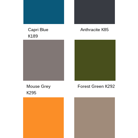
Capri Blue
Anthracite К85
К189
Mouse Grey
Forest Green К292
К295