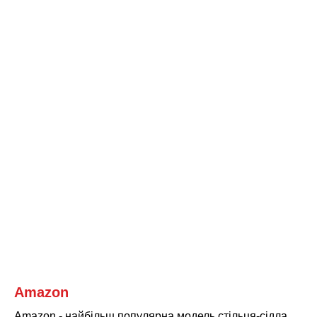
Amazon
Amazon - найбільш популярна модель стільця-сідла,